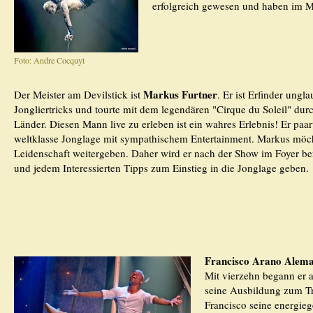
erfolgreich gewesen und haben im Mo
Foto: Andre Cocquyt
Markus Furtner
Der Meister am Devilstick ist
. Er ist Erfinder ungla
Jongliertricks und tourte mit dem legendären "Cirque du Soleil" du
Länder. Diesen Mann live zu erleben ist ein wahres Erlebnis! Er paar
weltklasse Jonglage mit sympathischem Entertainment. Markus möch
Leidenschaft weitergeben. Daher wird er nach der Show im Foyer ber
und jedem Interessierten Tipps zum Einstieg in die Jonglage geben.
Francisco Arano Alem
Mit vierzehn begann er 
seine Ausbildung zum Tr
Francisco seine energie